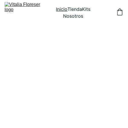
Inicio
Tienda
Kits
Nosotros
15%
Florece 
por 
dentro 